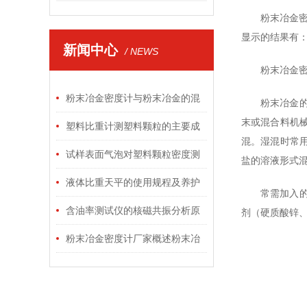
粉末冶金密
显示的结果有：
新闻中心
/ NEWS
粉末冶金
粉末冶金密度计与粉末冶金的混
粉末冶金
末或混合料机
合工艺概述
塑料比重计测塑料颗粒的主要成
混。湿混时常
分解析
试样表面气泡对塑料颗粒密度测
盐的溶液形式
试仪测量的影···
液体比重天平的使用规程及养护
常需加入
要点
含油率测试仪的核磁共振分析原
剂（硬质酸锌
理
粉末冶金密度计厂家概述粉末冶
金理论密度