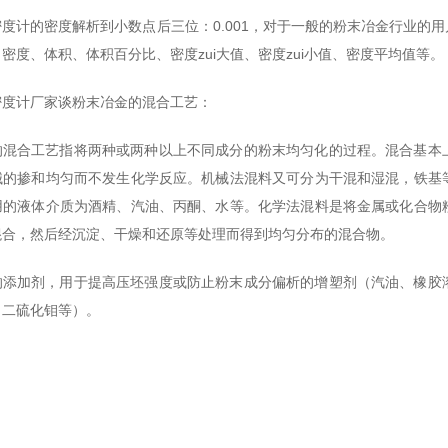
度计的密度解析到小数点后三位：0.001，对于一般的粉末冶金行业的
密度、体积、体积百分比、密度zui大值、密度zui小值、密度平均值等。
密度计厂家谈粉末冶金的混合工艺：
的混合工艺指将两种或两种以上不同成分的粉末均匀化的过程。混合基本
械的掺和均匀而不发生化学反应。机械法混料又可分为干混和湿混，铁基
用的液体介质为酒精、汽油、丙酮、水等。化学法混料是将金属或化合物
混合，然后经沉淀、干燥和还原等处理而得到均匀分布的混合物。
的添加剂，用于提高压坯强度或防止粉末成分偏析的增塑剂（汽油、橡胶
、二硫化钼等）。